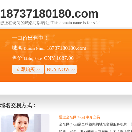
18737180180.com
您正在访问的域名可以转让!This domain name is for sale!
一口价出售中！
域名
18737180180.com
Domain Name:
售价
CNY 1687.00
Listing Price:
立即购买
BUY NOW
>>
>>
域名交易方式：
通过金名网(4.cn) 中介交易
金名网(4.cn)是全球领先的域名交易服务机
简单、安全、专业的第三方服务！ 为了保证交