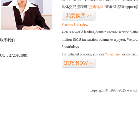
具体交易流程可
“点击这里”
查看或咨询support@
我要购买
>>
Process Overview:
4.cn is a world leading domain escrow service plat
million RMB transaction volume every year. We promi
联系我们
5 workdays.
For detailed process, you can
“visit here”
or contact
QQ：2726103981
BUY NOW
>>
Copyright © 1998 -2025 www.1